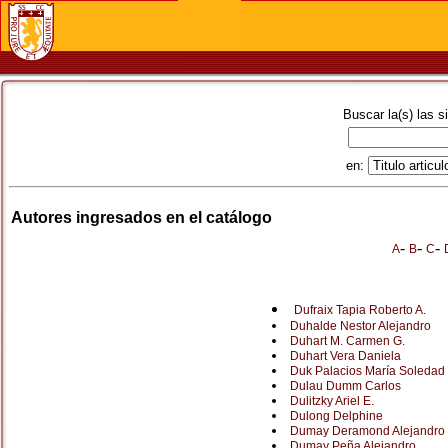
Buscar la(s) las s
en:
Autores ingresados en el catálogo
-
-
-
A
B
C
Dufraix Tapia Roberto A.
Duhalde Nestor Alejandro
Duhart M. Carmen G.
Duhart Vera Daniela
Duk Palacios María Soledad
Dulau Dumm Carlos
Dulitzky Ariel E.
Dulong Delphine
Dumay Deramond Alejandro
Dumay Peña Alejandro