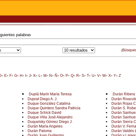
iguientes palabras
Búsque
[
-
-
-
-
-
-
-
-
-
-
-
-
-
-
-
-
-
-
-
-
-
-
-
D
E
F
G
H
I
J
K
L
M
N
Ñ
O
P
Q
R
S
T
U
V
W
X
Y
Z
Duplá Marín María Teresa
Durán Ribera
Duprat Diego A. J.
Durán Rivaco
Duque González Catalina
Durán Rojas Cr
Duque Quintero Sandra Patricia
Durán S. Robe
Duque Schick David
Durán Sanhue
Duque Villa José Alejandro
Durán Sanhue
Duquelsky Gómez Diego J.
Durán Sierra C
Durán María Angeles
Durán V. Fern
Durán Paloma
Durán Valdés 
Durán Juan Guillermo
Durán y Lalag