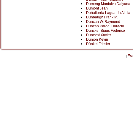
Dumeng Montalvo Daiyana
Dumont Jean
Duñaiturria Laguarda Alicia
Dunbaugh Frank M.
Duncan W. Raymond
Duncan Parodi Horacio
Duncker Biggs Federico
Dunezat Xavier
Dunion Kevin
Dünkel Frieder
Es
|