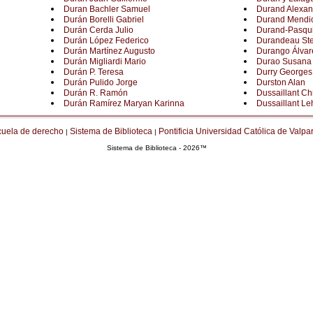
Duran Bachler Samuel
Durand Alexan
Durán Borelli Gabriel
Durand Mendio
Durán Cerda Julio
Durand-Pasqui
Durán López Federico
Durandeau St
Durán Martínez Augusto
Durango Álvar
Durán Migliardi Mario
Durao Susana
Durán P. Teresa
Durry Georges
Durán Pulido Jorge
Durston Alan
Durán R. Ramón
Dussaillant Ch
Durán Ramírez Maryan Karinna
Dussaillant L
cuela de derecho
Sistema de Biblioteca
Pontificia Universidad Católica de Valpa
|
|
Sistema de Biblioteca - 2026™