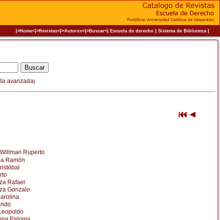
|>
<|
|
|
|
|>Home<|
>Revistas<
Autores
>Buscar<
Escuela de derecho
Sistema de Biblioteca
da avanzada
]
 Willman Ruperto
ba Ramón
istóbal
rto
za Rafael
za Gonzalo
arolina
ando
Leopoldo
una Paloma