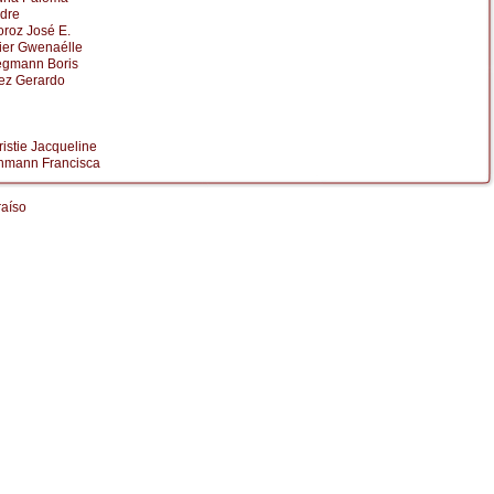
dre
roz José E.
er Gwenaélle
egmann Boris
ez Gerardo
ristie Jacqueline
ehmann Francisca
raíso