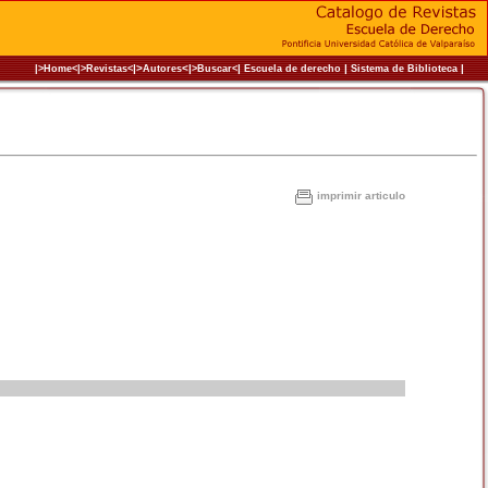
|>
<|
|
|
|
|>Home<|
>Revistas<
Autores
>Buscar<
Escuela de derecho
Sistema de Biblioteca
imprimir articulo