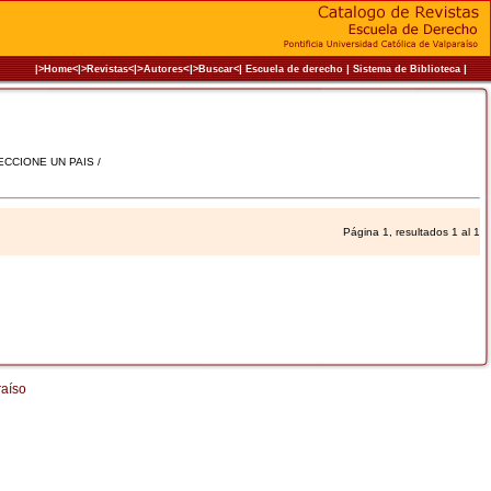
|>
<|
|
|
|
|>Home<|
>Revistas<
Autores
>Buscar<
Escuela de derecho
Sistema de Biblioteca
LECCIONE UN PAIS /
Página 1, resultados 1 al 1
raíso