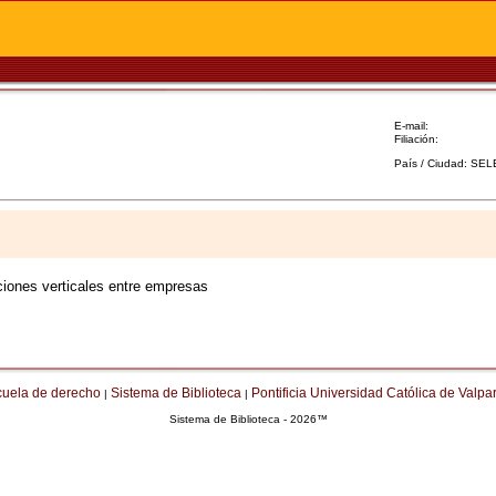
E-mail:
Filiación:
País / Ciudad: SE
aciones verticales entre empresas
cuela de derecho
Sistema de Biblioteca
Pontificia Universidad Católica de Valpa
|
|
Sistema de Biblioteca - 2026™