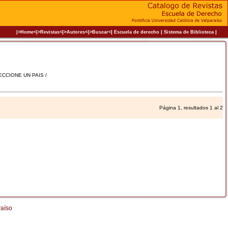
|>
<|
|
|
|
|>Home<|
>Revistas<
Autores
>Buscar<
Escuela de derecho
Sistema de Biblioteca
LECCIONE UN PAIS /
Página 1, resultados 1 al 2
raíso