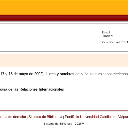
E-mail:
Filiación:
País / Ciudad: SE
 17 y 18 de mayo de 2002). Luces y sombras del vínculo eurolatinoamericano
eoría de las Relaciones Internacionales
cuela de derecho
Sistema de Biblioteca
Pontificia Universidad Católica de Valpa
|
|
Sistema de Biblioteca - 2026™