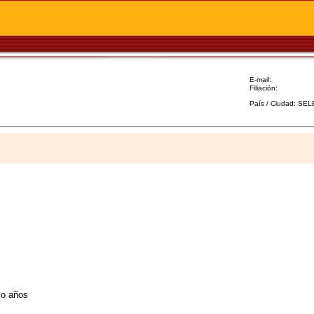
E-mail:
Filiación:
País / Ciudad: SE
co años