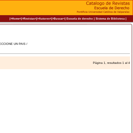
|>
<|
|
|
|
|>Home<|
>Revistas<
Autores
>Buscar<
Escuela de derecho
Sistema de Biblioteca
LECCIONE UN PAIS /
Página 1, resultados 1 al 4