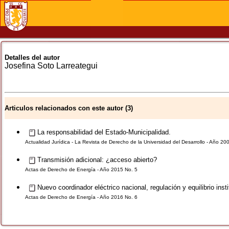
Detalles del autor
Josefina
Soto Larreategui
Articulos relacionados con este autor (3)
La responsabilidad del Estado-Municipalidad.
Actualidad Jurídica - La Revista de Derecho de la Universidad del Desarrollo - Año 20
Transmisión adicional: ¿acceso abierto?
Actas de Derecho de Energía - Año 2015 No. 5
Nuevo coordinador eléctrico nacional, regulación y equilibrio insti
Actas de Derecho de Energía - Año 2016 No. 6