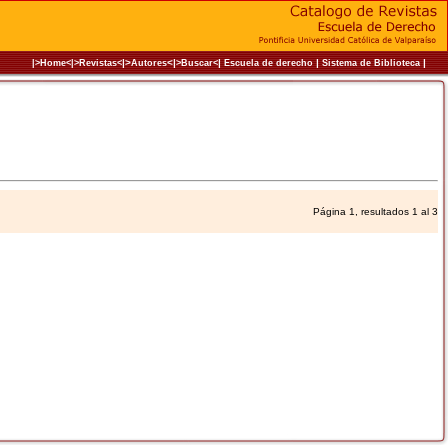
|>
<|
|
|
|
|>Home<|
>Revistas<
Autores
>Buscar<
Escuela de derecho
Sistema de Biblioteca
Página 1, resultados 1 al 3