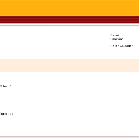
E-mail:
Filiación:
País / Ciudad: /
03 No. 7
tucional