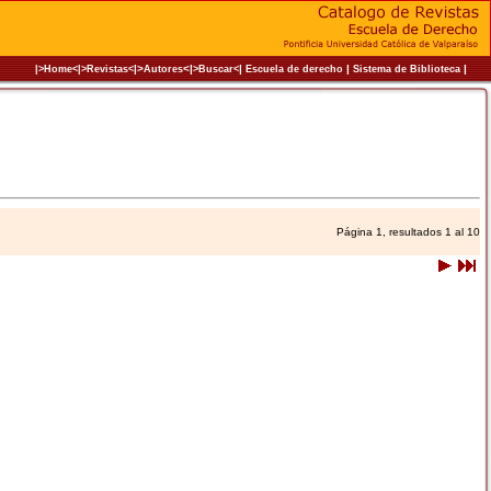
|>
<|
|
|
|
|>Home<|
>Revistas<
Autores
>Buscar<
Escuela de derecho
Sistema de Biblioteca
Página 1, resultados 1 al 10