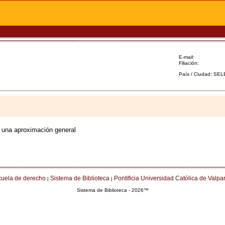
E-mail:
Filiación:
País / Ciudad: SE
: una aproximación general
cuela de derecho
Sistema de Biblioteca
Pontificia Universidad Católica de Valpa
|
|
Sistema de Biblioteca - 2026™