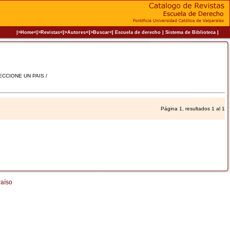
|>
<|
|
|
|
|>Home<|
>Revistas<
Autores
>Buscar<
Escuela de derecho
Sistema de Biblioteca
LECCIONE UN PAIS /
Página 1, resultados 1 al 1
raíso