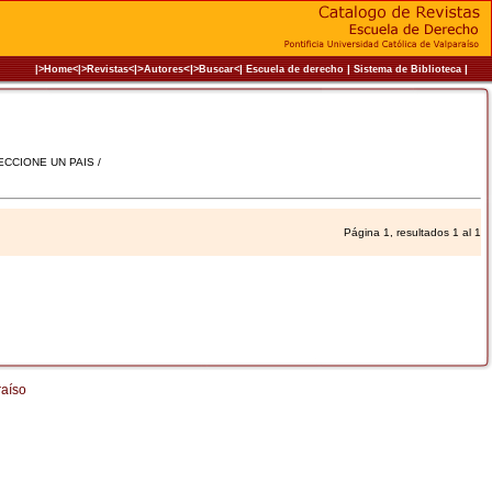
|>
<|
|
|
|
|>Home<|
>Revistas<
Autores
>Buscar<
Escuela de derecho
Sistema de Biblioteca
LECCIONE UN PAIS /
Página 1, resultados 1 al 1
raíso