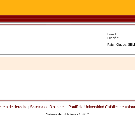
E-mail:
Filiación:
País / Ciudad: SE
cuela de derecho
Sistema de Biblioteca
Pontificia Universidad Católica de Valpa
|
|
Sistema de Biblioteca - 2026™