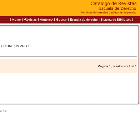
|>
<|
|
|
|
|>Home<|
>Revistas<
Autores
>Buscar<
Escuela de derecho
Sistema de Biblioteca
LECCIONE UN PAIS /
Página 1, resultados 1 al 1
raíso