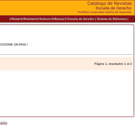
|>
<|
|
|
|
|>Home<|
>Revistas<
Autores
>Buscar<
Escuela de derecho
Sistema de Biblioteca
LECCIONE UN PAIS /
Página 1, resultados 1 al 2
raíso