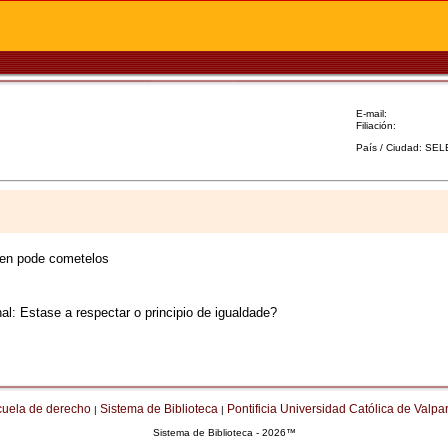
E-mail:
Filiación:
País / Ciudad: SE
quen pode cometelos
al: Estase a respectar o principio de igualdade?
cuela de derecho
Sistema de Biblioteca
Pontificia Universidad Católica de Valpa
|
|
Sistema de Biblioteca - 2026™