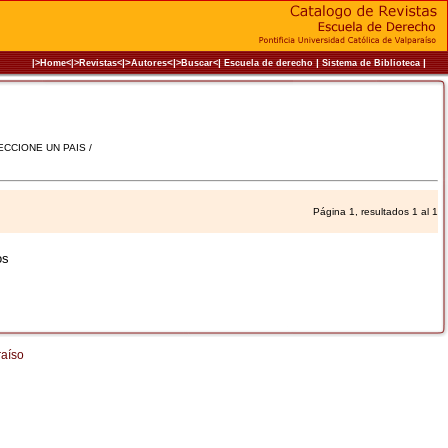
|>
<|
|
|
|
|>Home<|
>Revistas<
Autores
>Buscar<
Escuela de derecho
Sistema de Biblioteca
LECCIONE UN PAIS /
Página 1, resultados 1 al 1
os
raíso