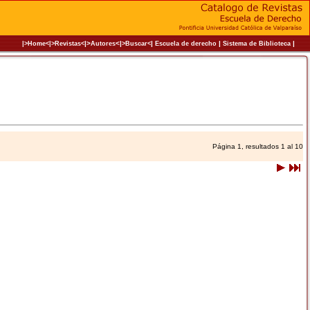
|>
<|
|
|
|
|>Home<|
>Revistas<
Autores
>Buscar<
Escuela de derecho
Sistema de Biblioteca
Página 1, resultados 1 al 10