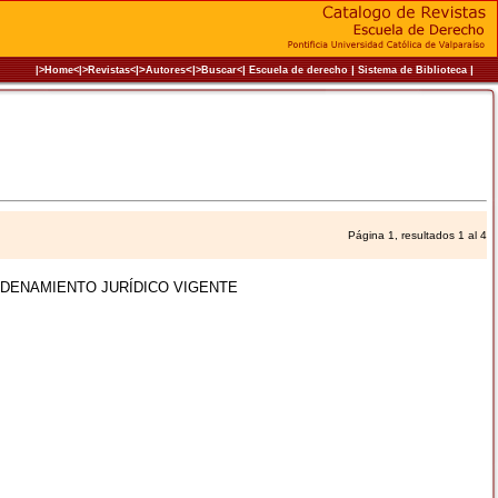
|>
<|
|
|
|
|>Home<|
>Revistas<
Autores
>Buscar<
Escuela de derecho
Sistema de Biblioteca
Página 1, resultados 1 al 4
ORDENAMIENTO JURÍDICO VIGENTE