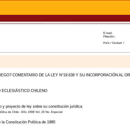
E-mail:
Filiación:
País / Ciudad: /
RIEGO? COMENTARIO DE LA LEY N°19.638 Y SU INCORPORACIÓN AL 
O ECLESIÁSTICO CHILENO
o y proyecto de ley sobre su constitución jurídica
ólica de Chile - Año 1998 Vol. 26 No. Especial
e la Constitución Política de 1980