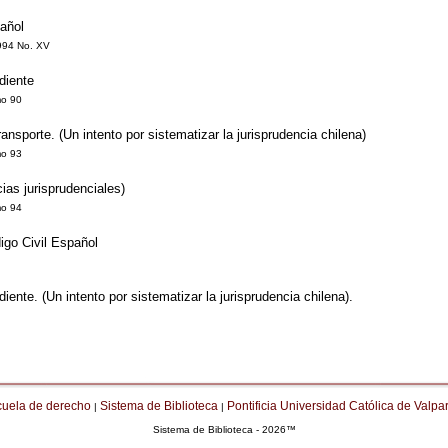
añol
1994 No. XV
diente
mo 90
nsporte. (Un intento por sistematizar la jurisprudencia chilena)
mo 93
ias jurisprudenciales)
mo 94
igo Civil Español
ente. (Un intento por sistematizar la jurisprudencia chilena).
cuela de derecho
Sistema de Biblioteca
Pontificia Universidad Católica de Valpa
|
|
Sistema de Biblioteca - 2026™