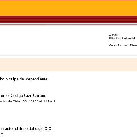
E-mail:
Filiación: Universid
País / Ciudad: Chil
cho o culpa del dependiente
en el Código Civil Chileno
ólica de Chile - Año 1986 Vol. 13 No. 3
n autor chileno del siglo XIX
. X