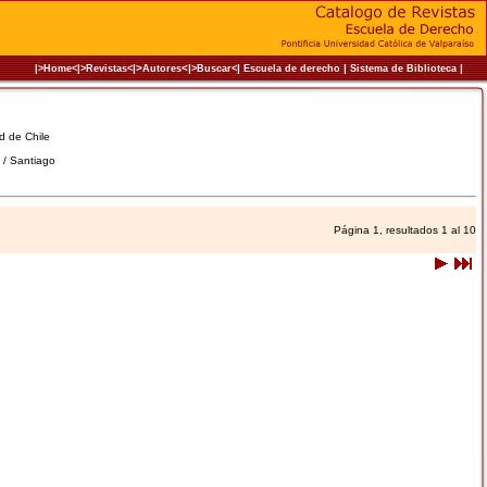
|>
<|
|
|
|
|>Home<|
>Revistas<
Autores
>Buscar<
Escuela de derecho
Sistema de Biblioteca
ad de Chile
e / Santiago
Página 1, resultados 1 al 10