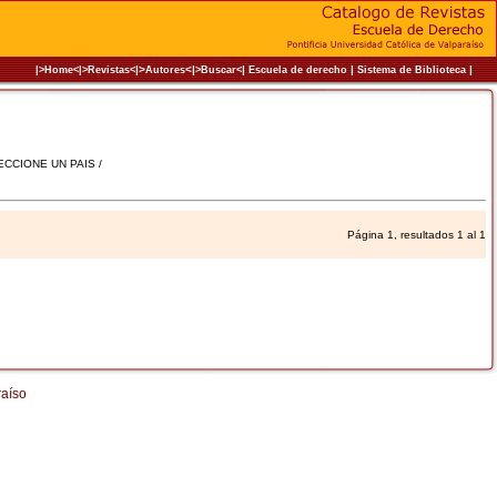
|>
<|
|
|
|
|>Home<|
>Revistas<
Autores
>Buscar<
Escuela de derecho
Sistema de Biblioteca
LECCIONE UN PAIS /
Página 1, resultados 1 al 1
raíso