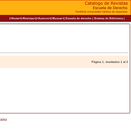
|>
<|
|
|
|
|>Home<|
>Revistas<
Autores
>Buscar<
Escuela de derecho
Sistema de Biblioteca
Página 1, resultados 1 al 2
raíso