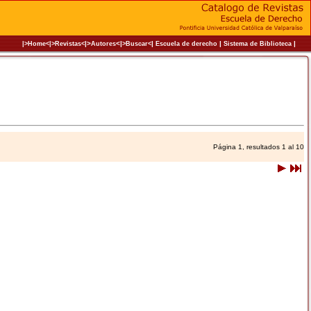
|>
<|
|
|
|
|>Home<|
>Revistas<
Autores
>Buscar<
Escuela de derecho
Sistema de Biblioteca
Página 1, resultados 1 al 10