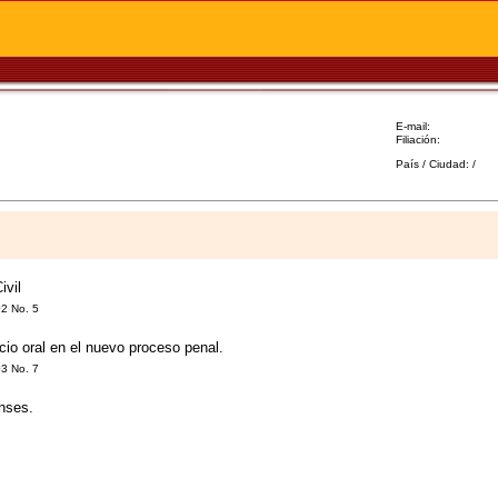
E-mail:
Filiación:
País / Ciudad: /
ivil
02 No. 5
io oral en el nuevo proceso penal.
03 No. 7
nses.