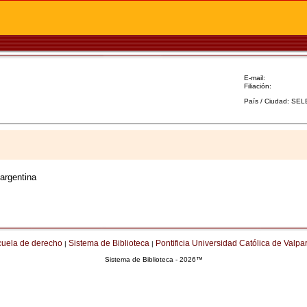
E-mail:
Filiación:
País / Ciudad: SE
 argentina
cuela de derecho
Sistema de Biblioteca
Pontificia Universidad Católica de Valpa
|
|
Sistema de Biblioteca - 2026™