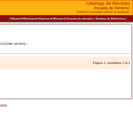
|>
<|
|
|
|
|>Home<|
>Revistas<
Autores
>Buscar<
Escuela de derecho
Sistema de Biblioteca
LECCIONE UN PAIS /
Página 1, resultados 1 al 1
raíso