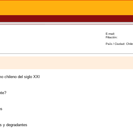
E-mail:
Filiación:
País / Ciudad: Chile
o chileno del siglo XXI
nte?
os
os y degradantes