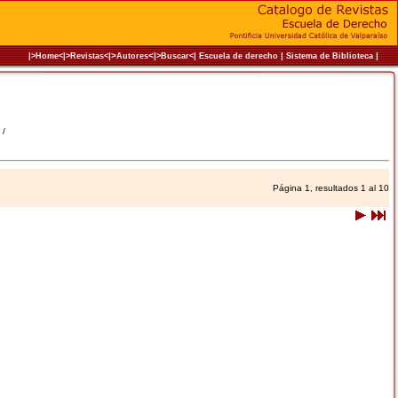
|>
<|
|
|
|
|>Home<|
>Revistas<
Autores
>Buscar<
Escuela de derecho
Sistema de Biblioteca
 /
Página 1, resultados 1 al 10