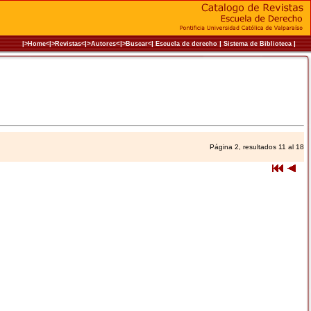
|>
<|
|
|
|
|>Home<|
>Revistas<
Autores
>Buscar<
Escuela de derecho
Sistema de Biblioteca
Página 2, resultados 11 al 18