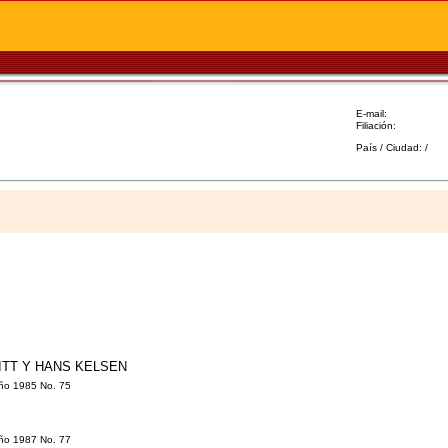
E-mail:
Filiación:
País / Ciudad: /
ITT Y HANS KELSEN
 Año 1985 No. 75
 Año 1987 No. 77