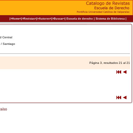
|>
<|
|
|
|
|>Home<|
>Revistas<
Autores
>Buscar<
Escuela de derecho
Sistema de Biblioteca
ad Central
e / Santiago
Página 3, resultados 21 al 21
raíso