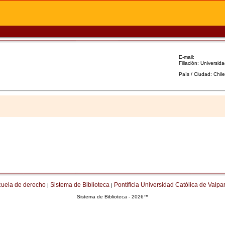
E-mail:
Filiación: Universid
País / Ciudad: Chil
cuela de derecho
Sistema de Biblioteca
Pontificia Universidad Católica de Valpa
|
|
Sistema de Biblioteca - 2026™