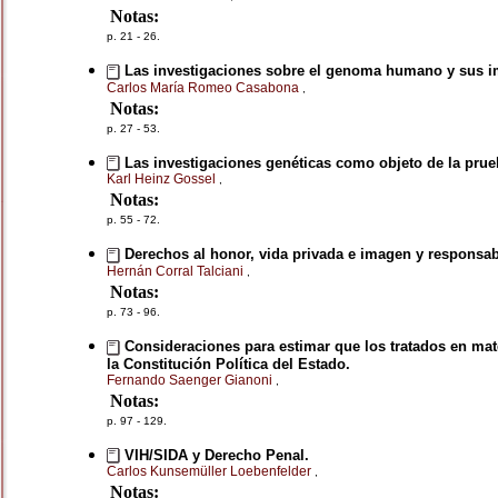
Notas:
p. 21 - 26.
Las investigaciones sobre el genoma humano y sus imp
Carlos María Romeo Casabona
,
Notas:
p. 27 - 53.
Las investigaciones genéticas como objeto de la prue
Karl Heinz Gossel
,
Notas:
p. 55 - 72.
Derechos al honor, vida privada e imagen y responsabi
Hernán Corral Talciani
,
Notas:
p. 73 - 96.
Consideraciones para estimar que los tratados en mate
la Constitución Política del Estado.
Fernando Saenger Gianoni
,
Notas:
p. 97 - 129.
VIH/SIDA y Derecho Penal.
Carlos Kunsemüller Loebenfelder
,
Notas: