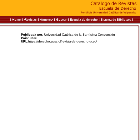
|>
<|
|
|
|
|>Home<|
>Revistas<
Autores
>Buscar<
Escuela de derecho
Sistema de Biblioteca
Publicada por:
Universidad Católica de la Santísima Concepción
País:
Chile
URL:
https://derecho.ucsc.cl/revista-de-derecho-ucsc/