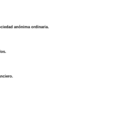
ociedad anónima ordinaria.
dos.
nciero.