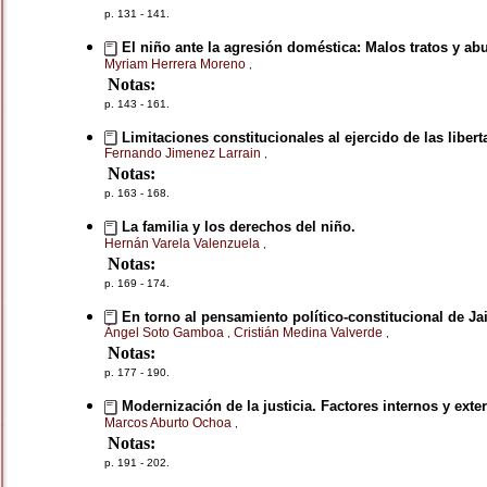
p. 131 - 141.
El niño ante la agresión doméstica: Malos tratos y ab
Myriam Herrera Moreno
,
Notas:
p. 143 - 161.
Limitaciones constitucionales al ejercido de las libert
Fernando Jimenez Larrain
,
Notas:
p. 163 - 168.
La familia y los derechos del niño.
Hernán Varela Valenzuela
,
Notas:
p. 169 - 174.
En torno al pensamiento político-constitucional de J
Ángel Soto Gamboa
Cristián Medina Valverde
,
,
Notas:
p. 177 - 190.
Modernización de la justicia. Factores internos y ext
Marcos Aburto Ochoa
,
Notas:
p. 191 - 202.