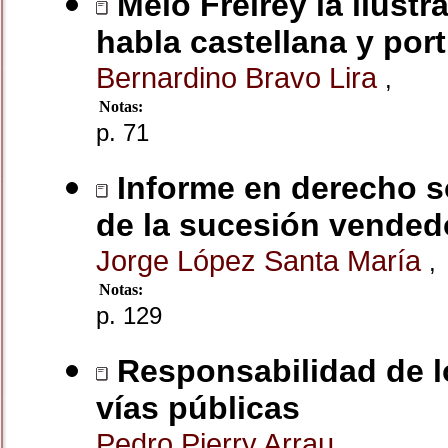
Melo Freirey la ilustr
habla castellana y por
Bernardino Bravo Lira
,
Notas:
p. 71
Informe en derecho s
de la sucesión vended
Jorge López Santa María
,
Notas:
p. 129
Responsabilidad de lo
vías públicas
Pedro Pierry Arrau
,