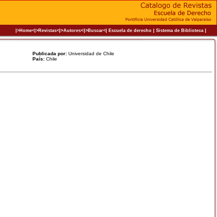
|>
<|
|
|
|
|>Home<|
>Revistas<
Autores
>Buscar<
Escuela de derecho
Sistema de Biblioteca
Publicada por:
Universidad de Chile
País:
Chile