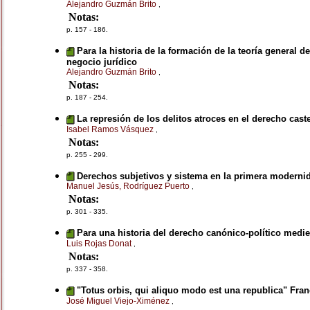
Alejandro Guzmán Brito
,
Notas:
p. 157 - 186.
Para la historia de la formación de la teoría general d
negocio jurídico
Alejandro Guzmán Brito
,
Notas:
p. 187 - 254.
La represión de los delitos atroces en el derecho cas
Isabel Ramos Vásquez
,
Notas:
p. 255 - 299.
Derechos subjetivos y sistema en la primera moderni
Manuel Jesús, Rodríguez Puerto
,
Notas:
p. 301 - 335.
Para una historia del derecho canónico-político medi
Luis Rojas Donat
,
Notas:
p. 337 - 358.
"Totus orbis, qui aliquo modo est una republica" Franc
José Miguel Viejo-Ximénez
,