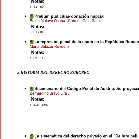
Notas:
p. 41 - 60.
Pretium pudicitiae donación nupcial
Belén Malavé Osuna
Carmen Ortín García
,
,
Notas:
p. 61 - 84.
La represión penal de la usura en la República Roman
María Salazar Revuelta
,
Notas:
p. 85 - 111.
2.HISTORIA DEL DERECHO EUROPEO
Bicentenario del Código Penal de Austria. Su proyecc
Bernardino Bravo Lira
,
Notas:
p. 115 - 155.
La sistemática del derecho privado en el "De iure bell