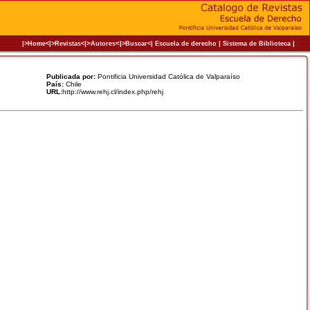
|>
<|
|
|
|
|>Home<|
>Revistas<
Autores
>Buscar<
Escuela de derecho
Sistema de Biblioteca
Publicada por:
Pontificia Universidad Católica de Valparaíso
País:
Chile
URL:
http://www.rehj.cl/index.php/rehj