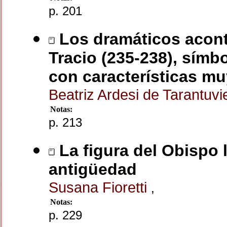
p. 201
Los dramáticos aconte
Tracio (235-238), símb
con características mu
Beatriz Ardesi de Tarantuv
Notas:
p. 213
La figura del Obispo l
antigüedad
Susana Fioretti
,
Notas:
p. 229