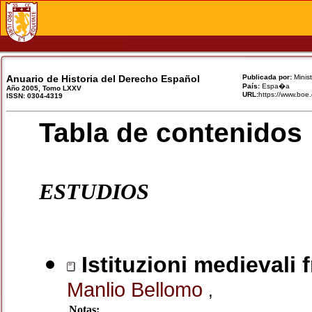
Anuario de Historia del Derecho Español
Publicada por:
Minist
País:
Espa�a
Año 2005, Tomo LXXV
URL:
https://www.b
ISSN: 0304-4319
Tabla de contenidos
ESTUDIOS
Istituzioni medievali 
Manlio Bellomo
,
Notas: