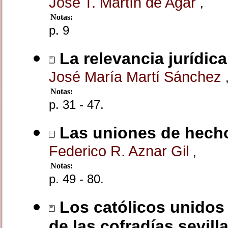
José T. Martín de Agar
,
Notas:
p. 9
La relevancia jurídic
José María Martí Sánchez
Notas:
p. 31 - 47.
Las uniones de hecho
Federico R. Aznar Gil
,
Notas:
p. 49 - 80.
Los católicos unidos 
de las cofradías sevil