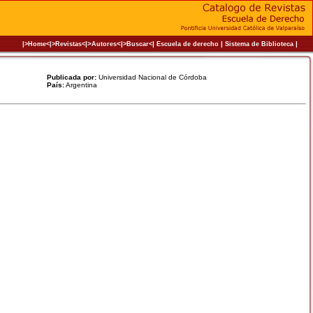
|>
<|
|
|
|
|>Home<|
>Revistas<
Autores
>Buscar<
Escuela de derecho
Sistema de Biblioteca
Publicada por:
Universidad Nacional de Córdoba
País:
Argentina