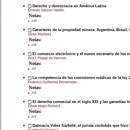
Derecho y democracia en América Latina
Ernesto Garzon Valdés
,
Notas:
p. 133
Caracteres de la propiedad minera. Argentina, Brasil, 
Víctor Martínez
,
Notas:
p. 169
El comercio electrónico y el nuevo escenario de los 
Ana I. Piaggi de Vanossi
,
Notas:
p. 187
La competencia de las comisiones médicas de la ley 
Federico Guillermo Provensale
,
Notas:
p. 203
El derecho comercial en el siglo XXI y las garantías 
Efraín Hugo Richard
,
Notas:
p. 227
Dalmacio Vélez Sárfield, el jurista cordobés que hizo l
Humberto Vázquez