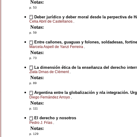
Notas:
p. 53
Deber jurídico y deber moral desde la perpectiva de 
Celia Abril de Castellanos
,
Notas:
p. 59
Entre cañones, guaguas y folones, soldadesas, fortiner
Marcela Aspell de Yanzi Ferreira
,
Notas:
p. 73
La dimensión ética de la enseñanza del derecho inter
Zlata Drnas de Clément
,
Notas:
p. 89
Argentina entre la globalización y nla integración. Ur
Diego Fernández Arroyo
,
Notas:
p. 111
El derecho y nosotros
Pedro J. Frías
,
Notas:
p. 129