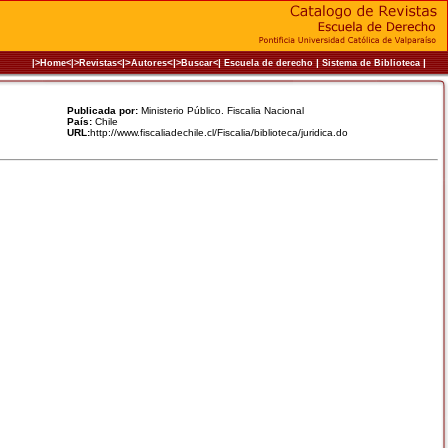
|>
<|
|
|
|
|>Home<|
>Revistas<
Autores
>Buscar<
Escuela de derecho
Sistema de Biblioteca
Publicada por:
Ministerio Público. Fiscalia Nacional
País:
Chile
URL:
http://www.fiscaliadechile.cl/Fiscalia/biblioteca/juridica.do