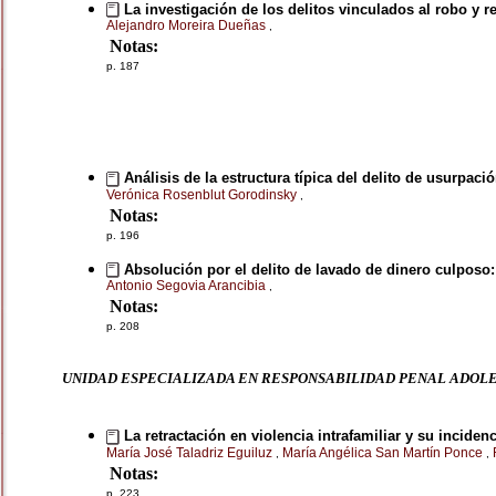
La investigación de los delitos vinculados al robo y r
Alejandro Moreira Dueñas
,
Notas:
p. 187
Análisis de la estructura típica del delito de usurpaci
Verónica Rosenblut Gorodinsky
,
Notas:
p. 196
Absolución por el delito de lavado de dinero culposo:
Antonio Segovia Arancibia
,
Notas:
p. 208
UNIDAD ESPECIALIZADA EN RESPONSABILIDAD PENAL ADOL
La retractación en violencia intrafamiliar y su inciden
María José Taladriz Eguiluz
María Angélica San Martín Ponce
,
,
Notas:
p. 223