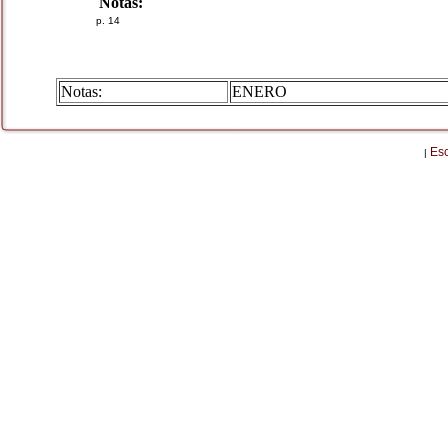
Notas:
p. 14
Notas:
ENERO
Es
|