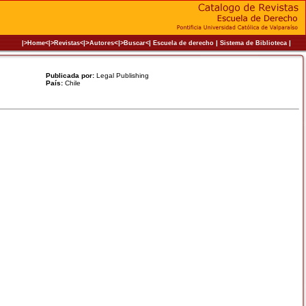
|>
<|
|
|
|
|>Home<|
>Revistas<
Autores
>Buscar<
Escuela de derecho
Sistema de Biblioteca
Publicada por:
Legal Publishing
País:
Chile