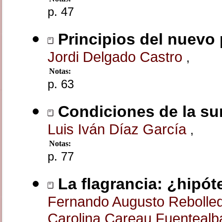
p. 47
Principios del nuevo 
Jordi Delgado Castro
,
Notas:
p. 63
Condiciones de la su
Luis Iván Díaz García
,
Notas:
p. 77
La flagrancia: ¿hipóte
Fernando Augusto Rebolle
Carolina Careau Fuenteal