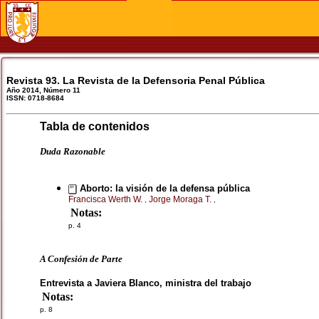
Revista 93. La Revista de la Defensoria Penal Pública
Año 2014, Número 11
ISSN: 0718-8684
Tabla de contenidos
Duda Razonable
Aborto: la visión de la defensa pública
Francisca Werth W.
Jorge Moraga T.
,
,
Notas:
p. 4
A Confesión de Parte
Entrevista a Javiera Blanco, ministra del trabajo
Notas:
p. 8