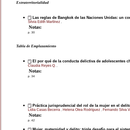
Extraterritorialidad
Las reglas de Bangkok de las Naciones Unidas: un com
Silvia Edith Martínez
,
Notas:
p. 30
Tabla de Emplazamiento
El por qué de la conducta delictiva de adolescentes c
Claudia Reyes Q.
,
Notas:
p. 34
Práctica jurisprudencial del rol de la mujer en el deli
Lidia Casas Becerra
Helena Olea Rodríguez
Fernando Silva 
,
,
Notas:
p. 42
Mujer, maternidad y delito: triple desafío para el siste