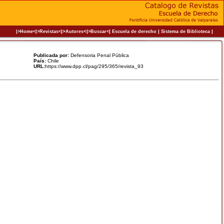
|>
<|
|
|
|
|>Home<|
>Revistas<
Autores
>Buscar<
Escuela de derecho
Sistema de Biblioteca
Publicada por:
Defensoria Penal Pública
País:
Chile
URL:
https://www.dpp.cl/pag/295/365/revista_93