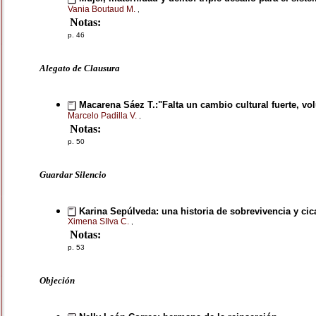
Vania Boutaud M.
,
Notas:
p. 46
Alegato de Clausura
Macarena Sáez T.:"Falta un cambio cultural fuerte, vol
Marcelo Padilla V.
,
Notas:
p. 50
Guardar Silencio
Karina Sepúlveda: una historia de sobrevivencia y cica
Ximena SIlva C.
,
Notas:
p. 53
Objeción