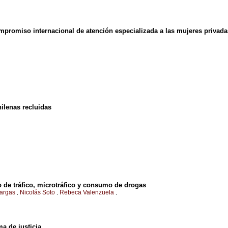
promiso internacional de atención especializada a las mujeres privadas
hilenas recluidas
to de tráfico, microtráfico y consumo de drogas
Vargas
Nicolás Soto
Rebeca Valenzuela
,
,
,
ma de justicia