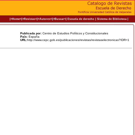
|>
<|
|
|
|
|>Home<|
>Revistas<
Autores
>Buscar<
Escuela de derecho
Sistema de Biblioteca
Publicada por:
Centro de Estudios Políticos y Constitucionales
País:
España
URL:
http://www.cepc.gob.es/publicaciones/revistas/revistaselectronicas?IDR=1