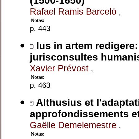
(1500-1650)
Rafael Ramis Barceló
,
Notas:
p. 443
Ius in artem rediger
jurisconsultes humanis
Xavier Prévost
,
Notas:
p. 463
Althusius et l'adaptat
approfondissements e
Gaëlle Demelemestre
,
Notas: