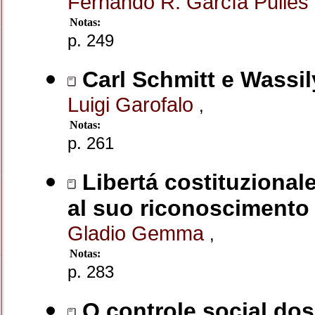
Fernando R. García Pullés
Notas:
p. 249
Carl Schmitt e Wassily
Luigi Garofalo
,
Notas:
p. 261
Libertá costituzionale 
al suo riconoscimento
Gladio Gemma
,
Notas:
p. 283
O controle social dos