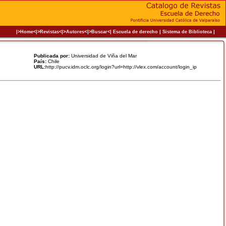
|>
<|
|
|
|
|>Home<|
>Revistas<
Autores
>Buscar<
Escuela de derecho
Sistema de Biblioteca
Publicada por:
Universidad de Viña del Mar
País:
Chile
URL:
http://pucv.idm.oclc.org/login?url=http://vlex.com/account/login_ip