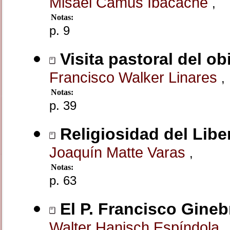
Misael Camus Ibacache
,
Notas:
p. 9
Visita pastoral del o
Francisco Walker Linares
,
Notas:
p. 39
Religiosidad del Lib
Joaquín Matte Varas
,
Notas:
p. 63
El P. Francisco Gineb
Walter Hanisch Espíndola
,