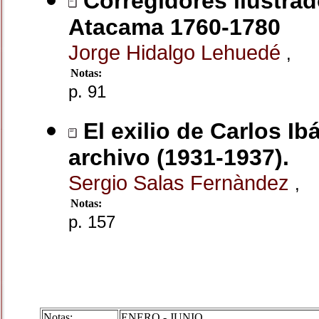
Corregidores ilustrad
Atacama 1760-1780
Jorge Hidalgo Lehuedé
,
Notas:
p. 91
El exilio de Carlos I
archivo (1931-1937).
Sergio Salas Fernàndez
,
Notas:
p. 157
Notas:
ENERO - JUNIO