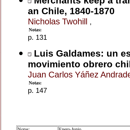
Merchants keep a tra
an Chile, 1840-1870
Nicholas Twohill
,
Notas:
p. 131
Luis Galdames: un esc
movimiento obrero chi
Juan Carlos Yáñez Andra
Notas:
p. 147
Notas:
Enero-Junio