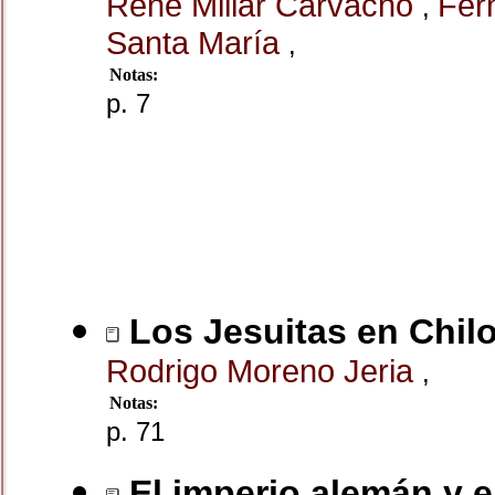
René Millar Carvacho
Fer
,
Santa María
,
Notas:
p. 7
Los Jesuitas en Chilo
Rodrigo Moreno Jeria
,
Notas:
p. 71
El imperio alemán y e