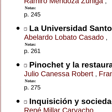
Ramiro Mendoza Zúñiga
,
Notas:
p. 245
La Universidad Santo 
Abelardo Lobato Casado
,
Notas:
p. 261
Pinochet y la restaur
Julio Canessa Robert
Fra
,
Notas:
p. 275
Inquisición y socieda
René Millar Carvacho
,