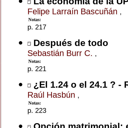
La economía de la U
Felipe Larraín Bascuñán
,
Notas:
p. 217
Después de todo
Sebastián Burr C.
,
Notas:
p. 221
¿El 1.24 o el 24.1 ? -
Raúl Hasbún
,
Notas:
p. 223
Opción matrimonial: 