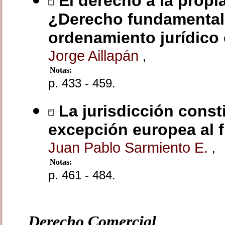
El derecho a la propi
¿Derecho fundamental?
ordenamiento jurídico 
Jorge Aillapán
,
Notas:
p. 433 - 459.
La jurisdicción consti
excepción europea al f
Juan Pablo Sarmiento E.
,
Notas:
p. 461 - 484.
Derecho Comercial