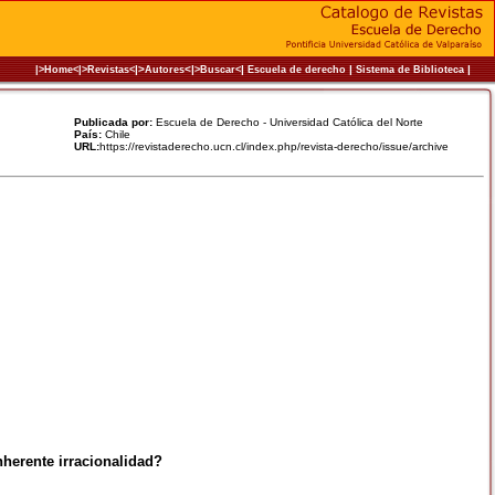
|>
<|
|
|
|
|>Home<|
>Revistas<
Autores
>Buscar<
Escuela de derecho
Sistema de Biblioteca
Publicada por:
Escuela de Derecho - Universidad Católica del Norte
País:
Chile
URL:
https://revistaderecho.ucn.cl/index.php/revista-derecho/issue/archive
nherente irracionalidad?