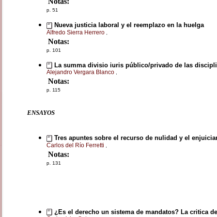
Notas:
p. 51
Nueva justicia laboral y el reemplazo en la huelga
Alfredo Sierra Herrero
,
Notas:
p. 101
La summa divisio iuris público/privado de las discipli
Alejandro Vergara Blanco
,
Notas:
p. 115
ENSAYOS
Tres apuntes sobre el recurso de nulidad y el enjuicia
Carlos del Río Ferretti
,
Notas:
p. 131
¿Es el derecho un sistema de mandatos? La critica de H