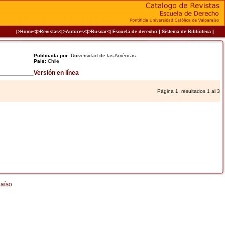
|>
<|
|
|
|
|>Home<|
>Revistas<
Autores
>Buscar<
Escuela de derecho
Sistema de Biblioteca
Publicada por:
Universidad de las Américas
País:
Chile
Versión en línea
Página 1, resultados 1 al 3
raíso