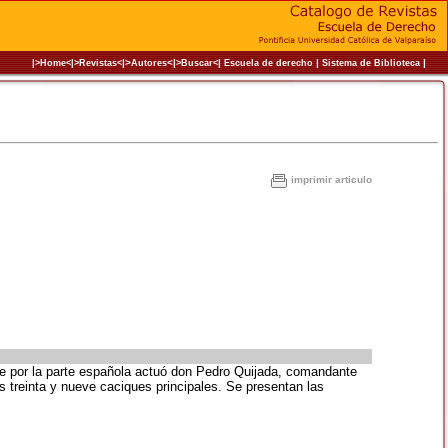
|>
<|
|
|
|
|>Home<|
>Revistas<
Autores
>Buscar<
Escuela de derecho
Sistema de Biblioteca
imprimir articulo
ue por la parte española actuó don Pedro Quijada, comandante
s treinta y nueve caciques principales. Se presentan las