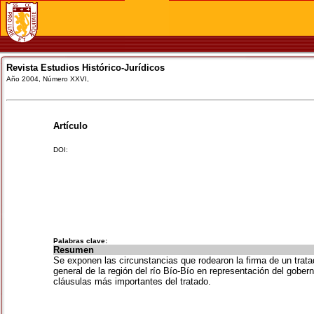
Revista Estudios Histórico-Jurídicos
Año 2004, Número XXVI,
Artículo
DOI:
Palabras clave:
Resumen
Se exponen las circunstancias que rodearon la firma de un trat
general de la región del río Bío-Bío en representación del gobe
cláusulas más importantes del tratado.