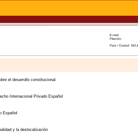
E-mail:
Filiación:
País / Ciudad: SE
bre el desarrollo constitucional.
echo Internacional Privado Español
do Español
nalidad y la deslocalización