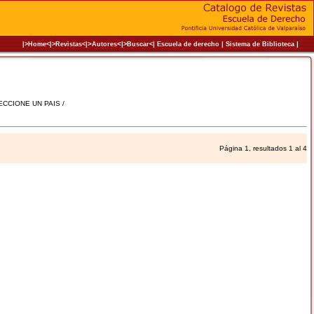
|>
<|
|
|
|
|>Home<|
>Revistas<
Autores
>Buscar<
Escuela de derecho
Sistema de Biblioteca
LECCIONE UN PAIS /
Página 1, resultados 1 al 4