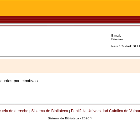
E-mail:
Filiación:
País / Ciudad: SE
cuotas participativas
cuela de derecho
Sistema de Biblioteca
Pontificia Universidad Católica de Valpa
|
|
Sistema de Biblioteca - 2026™