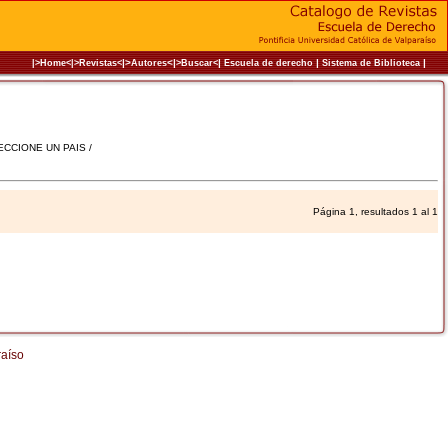
|>
<|
|
|
|
|>Home<|
>Revistas<
Autores
>Buscar<
Escuela de derecho
Sistema de Biblioteca
LECCIONE UN PAIS /
Página 1, resultados 1 al 1
raíso